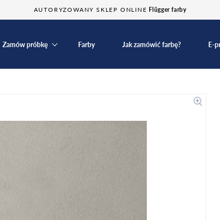
AUTORYZOWANY SKLEP ONLINE
Flügger farby
Zamów próbkę
Farby
Jak zamówić farbę?
E-p