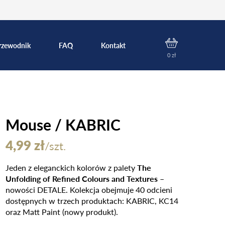
rzewodnik
FAQ
Kontakt
0
zł
Mouse / KABRIC
4,99
zł
/szt.
Jeden z eleganckich kolorów z palety
The
Unfolding of Refined Colours and Textures
–
nowości DETALE. Kolekcja obejmuje 40 odcieni
dostępnych w trzech produktach: KABRIC, KC14
oraz Matt Paint (nowy produkt).