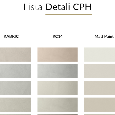
Lista
Detali CPH
KABRIC
KC14
Matt Paint