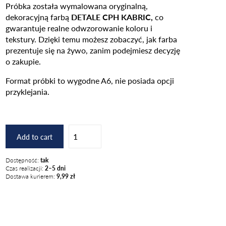
Próbka została wymalowana oryginalną,
dekoracyjną farbą
DETALE CPH KABRIC,
co
gwarantuje realne odwzorowanie koloru i
tekstury. Dzięki temu możesz zobaczyć, jak farba
prezentuje się na żywo, zanim podejmiesz decyzję
o zakupie.
Format próbki to wygodne A6, nie posiada opcji
przyklejania.
Mouse
Add to cart
/
KABRIC
Dostępność:
tak
quantity
Czas realizacji:
2–5 dni
Dostawa kurierem:
9,99 zł