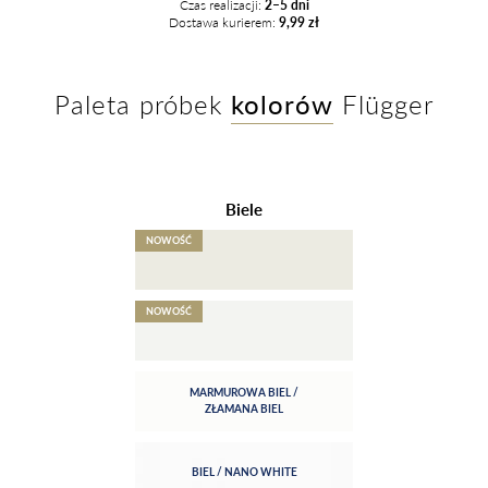
Paint
Czas realizacji:
2–5 dni
Dostawa kurierem:
9,99 zł
quantity
Paleta próbek
kolorów
Flügger
Biele