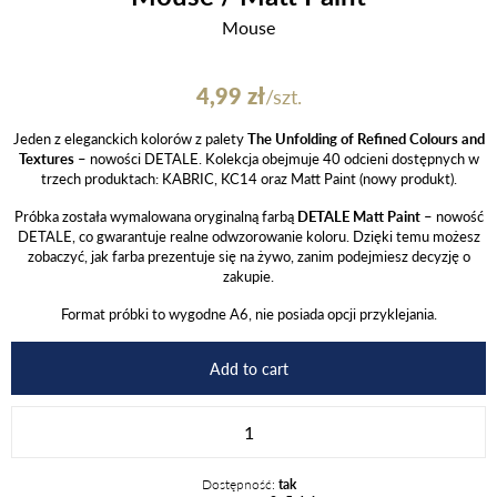
Mouse
4,99
zł
/szt.
Jeden z eleganckich kolorów z palety
The Unfolding of Refined Colours and
Textures
– nowości DETALE. Kolekcja obejmuje 40 odcieni dostępnych w
trzech produktach: KABRIC, KC14 oraz Matt Paint (nowy produkt).
Próbka została wymalowana oryginalną farbą
DETALE Matt Paint
– nowość
DETALE, co gwarantuje realne odwzorowanie koloru. Dzięki temu możesz
zobaczyć, jak farba prezentuje się na żywo, zanim podejmiesz decyzję o
zakupie.
Format próbki to wygodne A6, nie posiada opcji przyklejania.
Add to cart
Mouse
/
Matt
Dostępność:
tak