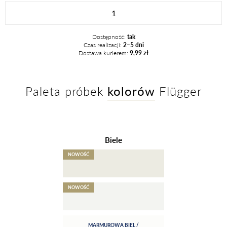
FL8056
Brown
Rose
Dostępność:
tak
quantity
Czas realizacji:
2–5 dni
Dostawa kurierem:
9,99 zł
Paleta próbek
kolorów
Flügger
Biele