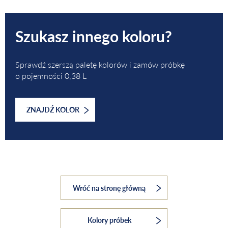
Szukasz innego koloru?
Sprawdź szerszą paletę kolorów i zamów próbkę
o pojemności 0,38 L
ZNAJDŹ KOLOR
Wróć na stronę główną
Kolory próbek