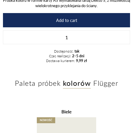
Próbka koloru w formie karty A5 wymalowana farbą Dekso 5, z możliwością
wielokrotnego przyklejania do ściany.
Add to cart
IN-
735
quantity
Dostępność:
tak
Czas realizacji:
2–5 dni
Dostawa kurierem:
9,99 zł
Paleta próbek
kolorów
Flügger
Biele