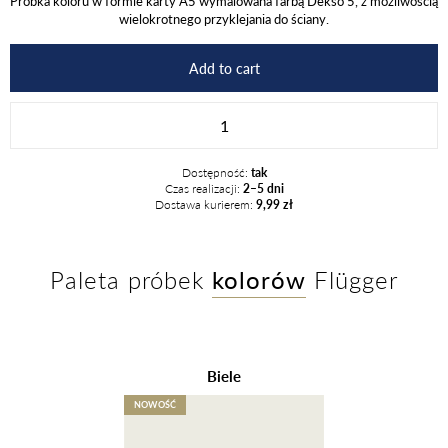
Próbka koloru w formie karty A5 wymalowana farbą Dekso 5, z możliwością
wielokrotnego przyklejania do ściany.
Add to cart
3322
quantity
Dostępność:
tak
Czas realizacji:
2–5 dni
Dostawa kurierem:
9,99 zł
Paleta próbek
kolorów
Flügger
Biele