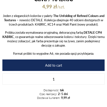
4,99
zł
/szt.
Jeden z eleganckich kolorów z palety
The Unfolding of Refined Colours and
Textures
– nowości DETALE. Kolekcja obejmuje 40 odcieni dostępnych w
trzech produktach: KABRIC, KC14 oraz Matt Paint (nowy produkt).
Próbka została wymalowana oryginalną, dekoracyjną farbą
DETALE CPH
KABRIC
, co gwarantuje realne odwzorowanie koloru i tekstury. Dzięki temu
możesz zobaczyć, jak farba prezentuje się na żywo, zanim podejmiesz
decyzję o zakupie.
Format próbki to wygodne A6, nie posiada opcji przyklejania.
Add to cart
Cava
/
KABRIC
Dostępność:
tak
quantity
Czas realizacji:
2–5 dni
Dostawa kurierem:
9,99 zł