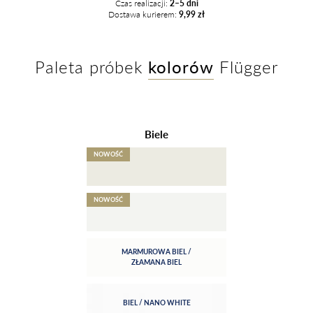
Matt
Czas realizacji:
2–5 dni
Dostawa kurierem:
9,99 zł
Paint
quantity
Paleta próbek
kolorów
Flügger
Biele