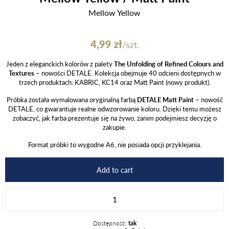
Mellow Yellow
4,99
zł
/szt.
Jeden z eleganckich kolorów z palety
The Unfolding of Refined Colours and
Textures
– nowości DETALE. Kolekcja obejmuje 40 odcieni dostępnych w
trzech produktach: KABRIC, KC14 oraz Matt Paint (nowy produkt).
Próbka została wymalowana oryginalną farbą
DETALE Matt Paint
– nowość
DETALE, co gwarantuje realne odwzorowanie koloru. Dzięki temu możesz
zobaczyć, jak farba prezentuje się na żywo, zanim podejmiesz decyzję o
zakupie.
Format próbki to wygodne A6, nie posiada opcji przyklejania.
Add to cart
Mellow
Yellow
/
Dostępność:
tak