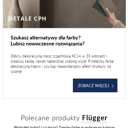
DETALE CPH
Szukasz alternatywy dla farby?
Lubisz nowoczesne rozwiązania?
Odkryj dekoracyjną masę szpachlową KC14 w 35 kolorach i
zrealizuj każdą, nawet najbardziej szaloną wizję! Przetestuj farbę
dekoracyjną Kabric i uzyskaj niepowtarzalny efekt struktury na
ścianie!
ZOBACZ WIĘCEJ
Polecane produkty
Flügger
Wybrałeś kolor? I co teraz? Zamów farbę w wybranym kolorze