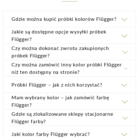
Gdzie można kupić próbki kolorów Flügger?
Jakie są dostępne opcje wysyłki próbek
Próbki farb w formie karty kolou
Flügger?
Czy można dokonać zwrotu zakupionych
KoloryFlugger.pl
próbek Flügger?
Czy można zamówić inny kolor próbki Flügger
niż ten dostępny na stronie?
regulaminie
Próbki Flügger – jak z nich korzystać?
sklepu internetowego
puszki o pojemności 0,38 l
Mam wybrany kolor – jak zamówić farbę
Próbki kolorów w formie małej puszki farby
Flügger?
Gdzie są zlokalizowane sklepy stacjonarne
Flugger.pl,
sklepach stacjonarnych Flügger farby
Karta koloru
– dostępna jest w formie karty A5 w 60 kolorach.
KoloryFlugger.pl
Flügger farby?
To wyselekcjonowane, bestsellerowe odcienie, które idealnie
sprawdzą się w każdym wnętrzu. Z tyłu karty umieszczony jest
Jaki kolor farby Flügger wybrać?
klej, pozwalający na wielokrotne przylepienie do ściany.
Próbki produktów dekoracyjnych Detale CHP
Dekso
Flutex PRO
Umożliwia to testowanie wybranego koloru w różnych