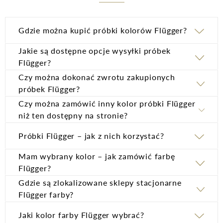
Gdzie można kupić próbki kolorów Flügger?
Jakie są dostępne opcje wysyłki próbek
Próbki farb w formie karty kolou
Flügger?
Czy można dokonać zwrotu zakupionych
KoloryFlugger.pl
próbek Flügger?
Czy można zamówić inny kolor próbki Flügger
niż ten dostępny na stronie?
regulaminie
Próbki Flügger – jak z nich korzystać?
sklepu internetowego
puszki o pojemności 0,38 l
Mam wybrany kolor – jak zamówić farbę
Próbki kolorów w formie małej puszki farby
Flügger?
Gdzie są zlokalizowane sklepy stacjonarne
Flugger.pl,
sklepach stacjonarnych Flügger farby
Karta koloru
– dostępna jest w formie karty A5 w 60 kolorach.
KoloryFlugger.pl
Flügger farby?
To wyselekcjonowane, bestsellerowe odcienie, które idealnie
sprawdzą się w każdym wnętrzu. Z tyłu karty umieszczony jest
Jaki kolor farby Flügger wybrać?
klej, pozwalający na wielokrotne przylepienie do ściany.
Próbki produktów dekoracyjnych Detale CHP
Dekso
Flutex PRO
Umożliwia to testowanie wybranego koloru w różnych