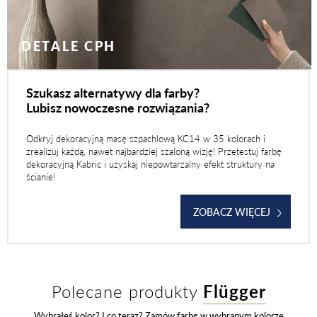
DETALE CPH
Szukasz alternatywy dla farby?
Lubisz nowoczesne rozwiązania?
Odkryj dekoracyjną masę szpachlową KC14 w 35 kolorach i
zrealizuj każdą, nawet najbardziej szaloną wizję! Przetestuj farbę
dekoracyjną Kabric i uzyskaj niepowtarzalny efekt struktury na
ścianie!
ZOBACZ WIĘCEJ
Polecane produkty
Flügger
Wybrałeś kolor? I co teraz? Zamów farbę w wybranym kolorze