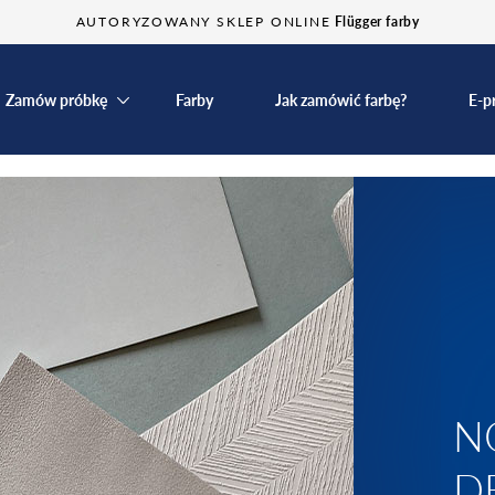
AUTORYZOWANY SKLEP ONLINE
Flügger farby
Zamów próbkę
Farby
Jak zamówić farbę?
E-p
N
D