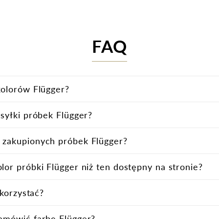
FAQ
kolorów Flügger?
syłki próbek Flügger?
KoloryFlugger.p
 zakupionych próbek Flügger?
or próbki Flügger niż ten dostępny na stronie?
regulaminie sklepu internetowego
szki farby
 korzystać?
ności 0,38 l
Flugger.pl,
skl
amówić farbę Flügger?