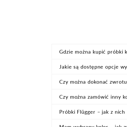
Gdzie można kupić próbki 
Jakie są dostępne opcje wy
Próbki farb w formie karty kolou
Czy można dokonać zwrotu
Czy można zamówić inny kol
Próbki kolorów w formie małej pu
Próbki Flügger – jak z nich
puszki o pojem
Mam wybrany kolor – jak z