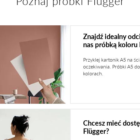
Poznaj próbki Flügger
Znajdź idealny od
nas próbką koloru 
Przyklej kartonik A5 na śc
oczekiwania. Próbki A5 d
kolorach.
Chcesz mieć dostę
Flügger?