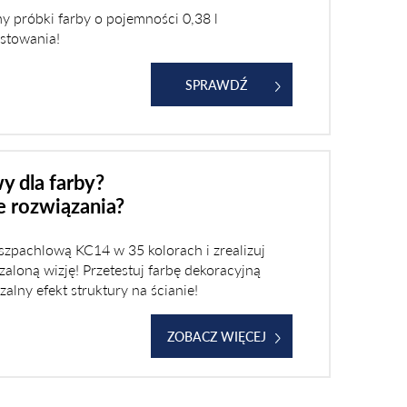
y próbki farby o pojemności 0,38 l
estowania!
SPRAWDŹ
y dla farby?
 rozwiązania?
szpachlową KC14 w 35 kolorach i zrealizuj
zaloną wizję! Przetestuj farbę dekoracyjną
zalny efekt struktury na ścianie!
ZOBACZ WIĘCEJ