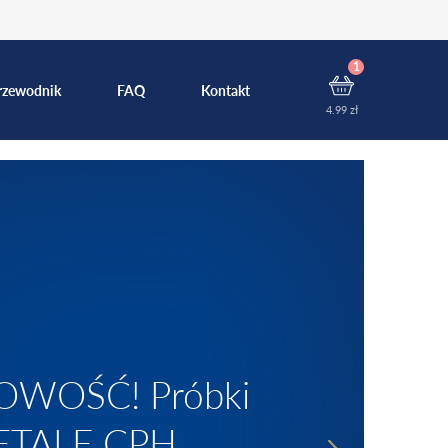
rzewodnik
FAQ
Kontakt
4.99
zł
OWOŚĆ! Próbki
ETALE CPH